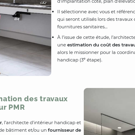
d’implantation côté, plan d'élévatio
Il sélectionne avec vous et référen
qui seront utilisés lors des trava
fournitures sanitaires…
À l’issue de cette étude, l’architec
une
estimation du coût des trava
alors le missionner pour la coord
e
handicap (3
étape).
nation des travaux
eur PMR
r
, l’architecte d'intérieur handicap et
de bâtiment et/ou un
fournisseur de