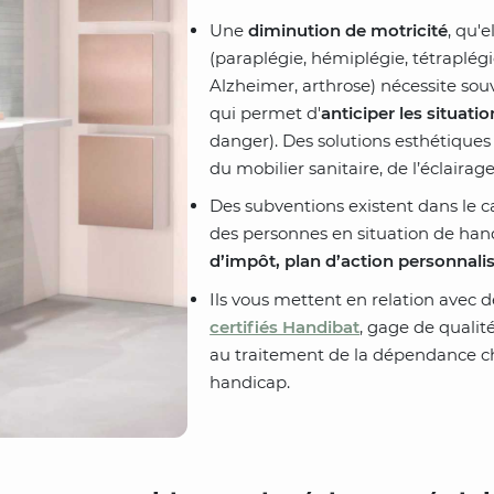
Une
diminution de motricité
, qu'e
(paraplégie, hémiplégie, tétraplég
Alzheimer, arthrose) nécessite s
qui permet d'
anticiper les situati
danger). Des solutions esthétiques 
du mobilier sanitaire, de l’éclairag
Des subventions existent dans le 
des personnes en situation de ha
d’impôt, plan d’action personnalis
Ils vous mettent en relation avec 
certifiés Handibat
, gage de quali
au traitement de la dépendance ch
handicap.