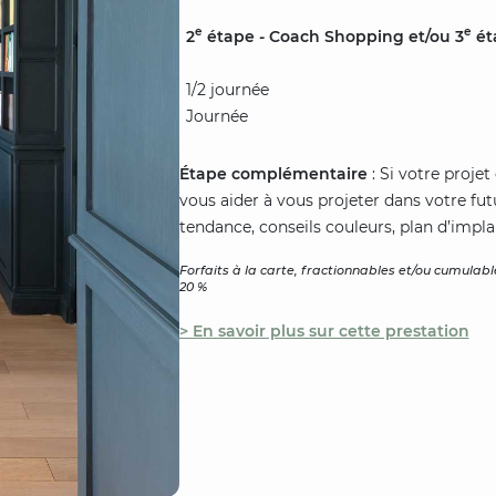
e
e
2
étape - Coach Shopping et/ou 3
éta
1/2 journée
Journée
Étape complémentaire
: Si votre proje
vous aider à vous projeter dans votre f
tendance, conseils couleurs, plan d’impla
Forfaits à la carte, fractionnables et/ou cumulables
20 %
> En savoir plus sur cette prestation