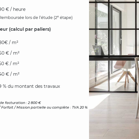
90 € / heure
e
Remboursée lors de l’étude (2
étape)
ur (calcul par paliers)
80€ / m²
60 € / m²
50 € / m²
40 € / m²
9 % du montant des travaux
e facturation : 2 800 €
 / Forfait / Mission partielle ou complète : TVA 20 %