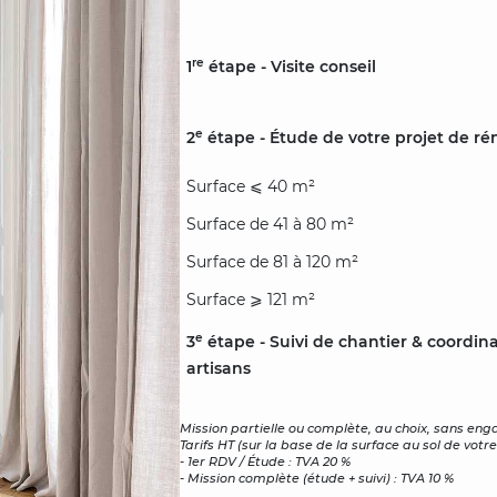
re
1
étape - Visite conseil
e
2
étape - Étude de votre projet de réno
Surface ⩽ 40 m²
Surface de 41 à 80 m²
Surface de 81 à 120 m²
Surface ⩾ 121 m²
e
3
étape - Suivi de chantier & coordin
artisans
Mission partielle ou complète, au choix, sans en
Tarifs HT (sur la base de la surface au sol de votre 
- 1er RDV / Étude : TVA 20 %
- Mission complète (étude + suivi) : TVA 10 %