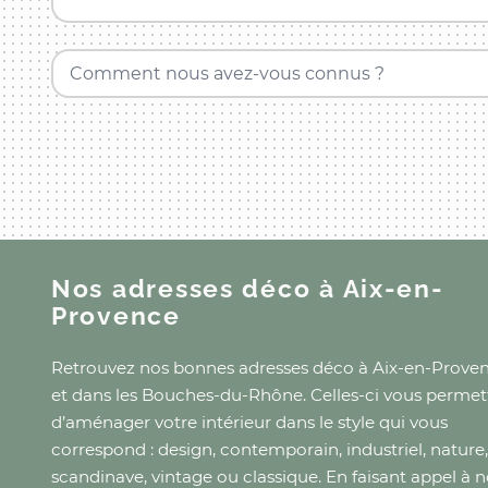
Comment nous avez-vous connus ?
Nos adresses déco
à Aix-en-
Provence
Retrouvez nos bonnes adresses déco
à Aix-en-Prove
et
dans les Bouches-du-Rhône
. Celles-ci vous perme
d’aménager votre intérieur dans le style qui vous
correspond : design, contemporain, industriel, nature,
scandinave, vintage ou classique. En faisant appel à 