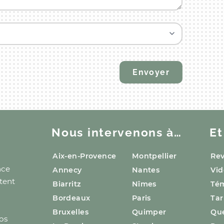
Nous intervenons à…
Et
Aix-en-Provence
Montpellier
Rev
nce
Annecy
Nantes
Vid
ttent
Biarritz
Nîmes
Té
Bordeaux
Paris
Tar
Bruxelles
Quimper
Que
nos