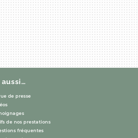
 aussi…
ue de presse
éos
moignages
ifs de nos prestations
stions fréquentes